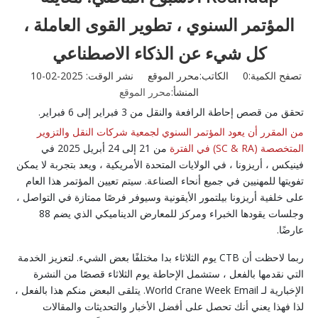
المؤتمر السنوي ، تطوير القوى العاملة ،
كل شيء عن الذكاء الاصطناعي
تصفح الكمية:
0
الكاتب:محرر الموقع نشر الوقت: 2025-02-10
المنشأ:
محرر الموقع
تحقق من قصص إحاطة الرافعة والنقل من 3 فبراير إلى 6 فبراير.
من المقرر أن يعود المؤتمر السنوي لجمعية شركات النقل والتزوير
المتخصصة (SC & RA) في الفترة
من 21 إلى 24 أبريل 2025 في
فينيكس ، أريزونا ، في الولايات المتحدة الأمريكية ، ويعد بتجربة لا يمكن
تفويتها للمهنيين في جميع أنحاء الصناعة. سيتم تعيين المؤتمر هذا العام
على خلفية أريزونا بيلتمور الأيقونية وسيوفر فرصًا ممتازة في التواصل ،
وجلسات يقودها الخبراء ومركز للمعارض الديناميكي الذي يضم 88
عارضًا.
ربما لاحظت أن CTB يوم الثلاثاء بدا مختلفًا بعض الشيء. لتعزيز الخدمة
التي نقدمها بالفعل ، ستشمل الإحاطة يوم الثلاثاء قصصًا من النشرة
الإخبارية لـ World Crane Week Email. يتلقى البعض منكم هذا بالفعل ،
لذا فهذا يعني أنك تحصل على أفضل الأخبار والتحديثات والمقالات