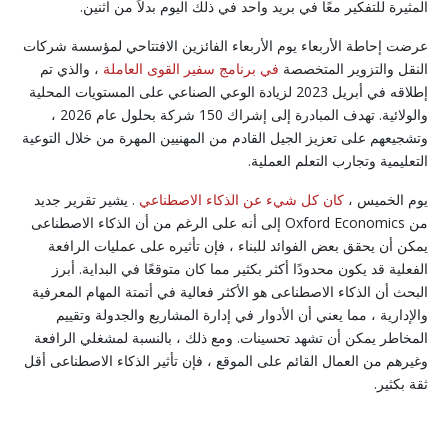
المثيرة للتفكير معًا في بريد واحد في ذلك اليوم بدلاً من اثنين.
عرضت إحاطة الأربعاء يوم الأربعاء الفائزين الافتتاحي لمؤسسة شركات
النقل والتزوير المتخصصة
في برنامج سفير القوى العاملة
، والذي تم
إطلاقه في أبريل 2023 لزيادة الوعي الصناعي على المستويات المحلية
والولائية. تهدف المبادرة إلى إشراك 150 شركة بحلول عام 2026 ،
وتشجيعهم على تعزيز الجيل القادم من المهنيين المهرة من خلال التوعية
التعليمية وتجارب التعلم العملية.
يوم الخميس ،
كان كل شيء عن الذكاء الاصطناعي
. يشير تقرير جديد
من Oxford Economics إلى أنه على الرغم من أن الذكاء الاصطناعى
يمكن أن يحقق بعض الفوائد للبناء ، فإن تأثيره على عمليات الرافعة
الفعلية قد يكون محدودًا أكثر بكثير مما كان متوقعًا في البداية. أبرز
البحث أن الذكاء الاصطناعى هو الأكثر فعالية في أتمتة المهام المعرفية
والإدارية ، مما يعني أن الأدوار في إدارة المشاريع والجدولة وتقييم
المخاطر يمكن أن تشهد تحسينات. ومع ذلك ، بالنسبة لمشغلي الرافعة
وغيرهم من العمال القائم على الموقع ، فإن تأثير الذكاء الاصطناعى أقل
ثقة بكثير.