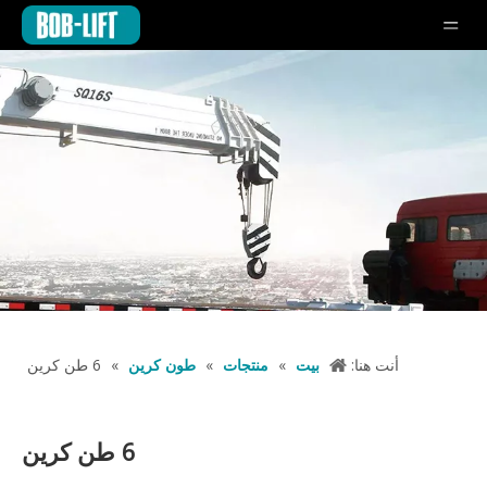
أنت هنا:
بيت
»
منتجات
»
طون كرين
»
6 طن كرين
6 طن كرين