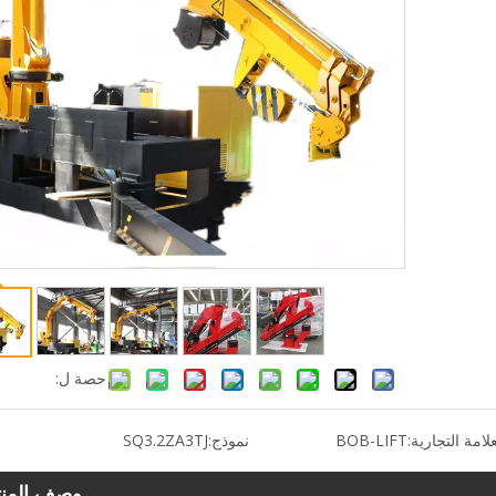
حصة ل:
علامة التجارية:
BOB-LIFT
نموذج:
SQ3.2ZA3TJ
وصف المنت