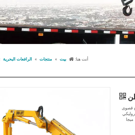
أنت هنا:
بيت
»
منتجات
»
الرافعات البحرية
»
3. طن بقدرة رفع قصوى
 نظام هيدروليكي
يبلغ 30 لترًا في الدقيقة. كما أن لديها نظام ضغط هيدروليكي 28 ميجا