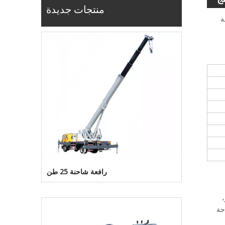
منتجات جديدة
يفة
رافعة شاحنة 25 طن
،
حة