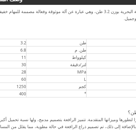
لقد بذلت BOB-LIFT الكثير من الأبحاث والتحليلات لإنشاء الرافعة البحرية بوزن 3.2 طن، وهي عبارة عن آلة موثوقة وفعالة مصممة للمهام خف
وجميل.
طن
3.2
طن. م
6.8
كيلوواط
11
لتر/دقيقة
30
28
MPa
60
L
كجم
1250
400
°
Knuckle Bo سعة 3.2 طن موثوقة نظرًا لتطورها وميزاتها المتقدمة. تتميز الرافعة بتصميم مدمج، ولها نسبة تحميل أكبر
ًا. بالإضافة إلى ذلك، تم تصميم ذراع الرافعة في حالة مطوية، مما يقلل من المسا