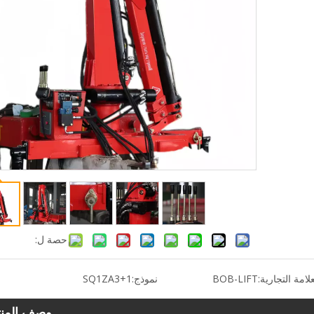
حصة ل:
علامة التجارية:
BOB-LIFT
نموذج:
SQ1ZA3+1
وصف المنت