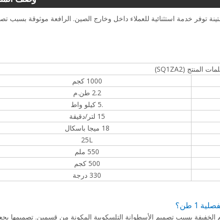
لى شاحنة BOB-LIFT بقدرة 1 طن هي آلة متينة توفر خدمة استثنائية للعملاء داخل وخارج الصين. الرافعة موثوقة بسبب 
ات المنتج (SQ1ZA2)
1000 كجم
2.2 طن.م
.5 كيلو واط
15 لتر/دقيقة
18 ميجا باسكال
25L
550 ملم
500 كجم
330 درجة
 1 طن؟
لى شاحنة بذراع مفصل 1 طن رائعة للمهام الخفيفة بسبب تصميم الأسطوانة التلسكوبية المكونة من قسمين. تصميمها يج