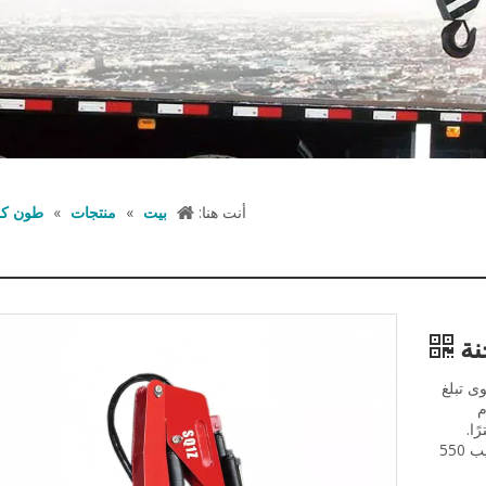
أنت هنا:
بيت
»
منتجات
»
طون كر
ة رفع قصوى تبلغ
ظام
ا في الدقيقة، وسعة خزان زيت تبلغ 25 لترًا.
بالإضافة إلى ذلك، تزن الرافعة 500 كجم، وتتطلب مساحة تركيب 550