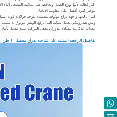
أكثر فعالية لأنها توزع الحمل وتحافظ على سلامة المشغل أثناء
لتوفير قدرة أفضل على مقاومة الانحناء.
كما أن لديها واجهة ذراع موثوقة مصممة بلوحة فولاذية قوية، مما يو
ونش هيدروليكي يعمل بمثابة آلية الرفع. الونش موثوق به بسبب فرا
معدات اندفاعية مضادة للدوران تجعل المركبة مثبتة لتعمل بأمان.
تفاصيل الرافعة المثبتة على شاحنة بذراع مفصلي 1 طن
86 15852499415